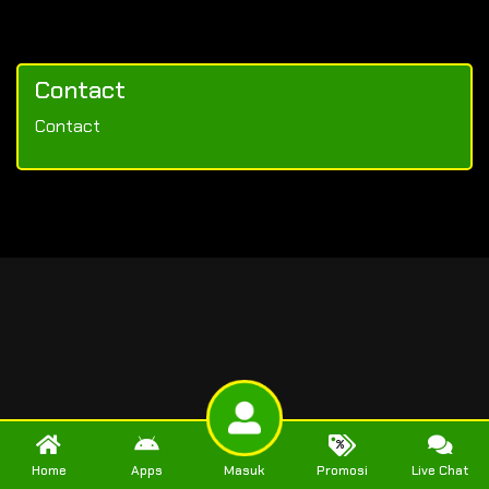
Contact
Contact
Home
Apps
Masuk
Promosi
Live Chat